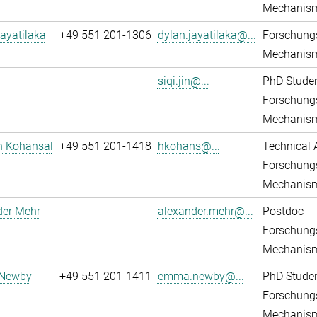
Mechanis
ayatilaka
+49 551 201-1306
dylan.jayatilaka@...
Forschungs
Mechanis
siqi.jin@...
PhD Stude
Forschungs
Mechanis
n Kohansal
+49 551 201-1418
hkohans@...
Technical 
Forschungs
Mechanis
der Mehr
alexander.mehr@...
Postdoc
Forschungs
Mechanis
Newby
+49 551 201-1411
emma.newby@...
PhD Stude
Forschungs
Mechanis