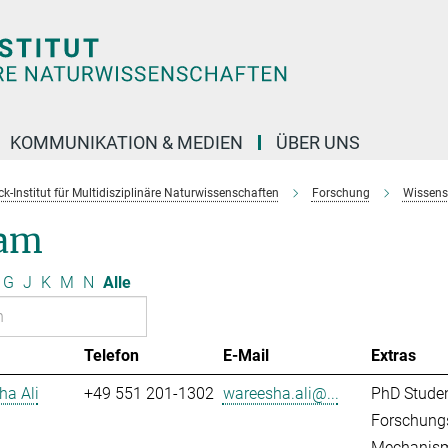
KOMMUNIKATION & MEDIEN
ÜBER UNS
k-Institut für Multidisziplinäre Naturwissenschaften
Forschung
Wissens
am
G
J
K
M
N
Alle
Telefon
E-Mail
Extras
ha Ali
+49 551 201-1302
wareesha.ali@...
PhD Stude
Forschungs
Mechanis