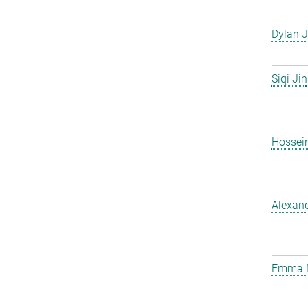
Dylan J
Siqi Jin
Hossei
Alexan
Emma 