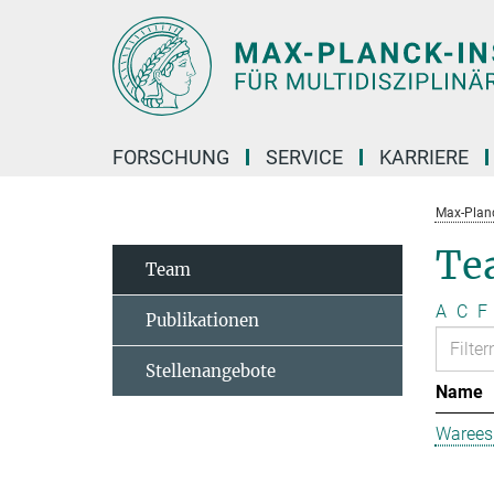
Hauptinhalt
FORSCHUNG
SERVICE
KARRIERE
Max-Planc
Te
Team
A
C
F
Publikationen
Stellenangebote
Name
Warees