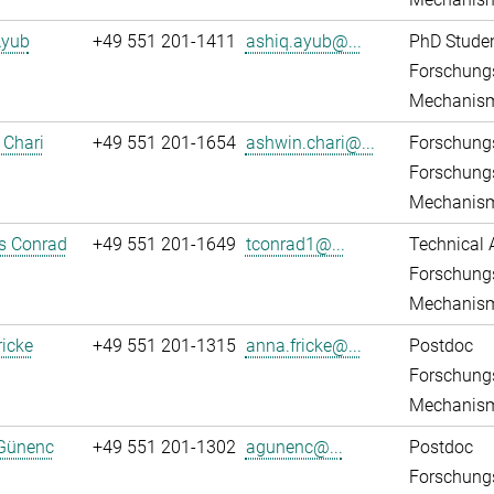
Ayub
+49 551 201-1411
ashiq.ayub@...
PhD Stude
Forschungs
Mechanis
 Chari
+49 551 201-1654
ashwin.chari@...
Forschungs
Forschungs
Mechanis
 Conrad
+49 551 201-1649
tconrad1@...
Technical 
Forschungs
Mechanis
icke
+49 551 201-1315
anna.fricke@...
Postdoc
Forschungs
Mechanis
Günenc
+49 551 201-1302
agunenc@...
Postdoc
Forschungs