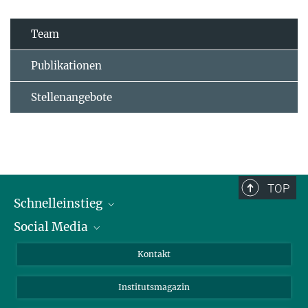
Team
Publikationen
Stellenangebote
TOP
Schnelleinstieg
Social Media
Alumni
Bewerber*innen
LinkedIn
Kontakt
Besucher*innen
Bluesky
Institutsmagazin
Fördernde
Facebook