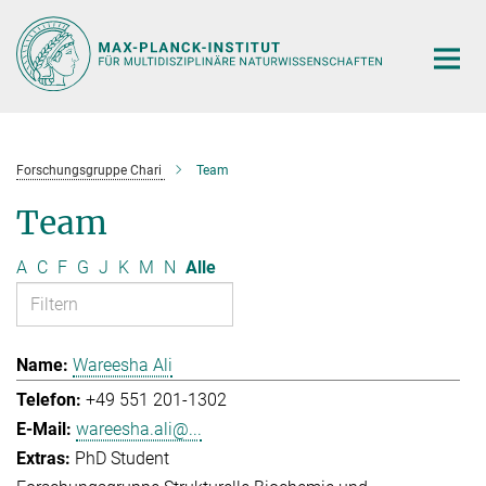
Hauptinhalt
Forschungsgruppe Chari
Team
Team
A
C
F
G
J
K
M
N
Alle
Wareesha Ali
+49 551 201-1302
wareesha.ali@...
PhD Student