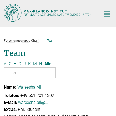
Hauptinhalt
Forschungsgruppe Chari
Team
Team
A
C
F
G
J
K
M
N
Alle
Wareesha Ali
+49 551 201-1302
wareesha.ali@...
PhD Student