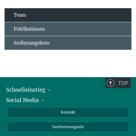
Team
Publikationen
Stellenangebote
TOP
Schnelleinstieg
Social Media
Alumni
Bewerber*innen
LinkedIn
Kontakt
Besucher*innen
Bluesky
Institutsmagazin
Fördernde
Facebook