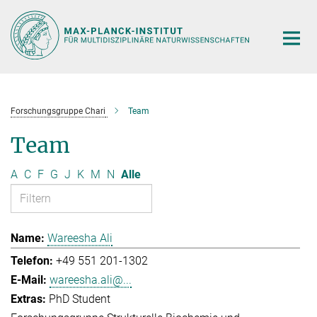
Hauptinhalt
Forschungsgruppe Chari
Team
Team
A
C
F
G
J
K
M
N
Alle
Wareesha Ali
+49 551 201-1302
wareesha.ali@...
PhD Student