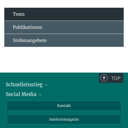
Team
Publikationen
Stellenangebote
TOP
Schnelleinstieg
Social Media
Alumni
Bewerber*innen
LinkedIn
Kontakt
Besucher*innen
Bluesky
Institutsmagazin
Fördernde
Facebook