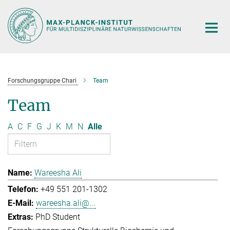
Hauptinhalt
Forschungsgruppe Chari
Team
Team
A
C
F
G
J
K
M
N
Alle
Wareesha Ali
+49 551 201-1302
wareesha.ali@...
PhD Student