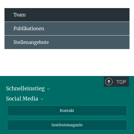
Team
Publikationen
Stellenangebote
TOP
Schnelleinstieg
Social Media
Alumni
Bewerber*innen
LinkedIn
Kontakt
Besucher*innen
Bluesky
Institutsmagazin
Fördernde
Facebook