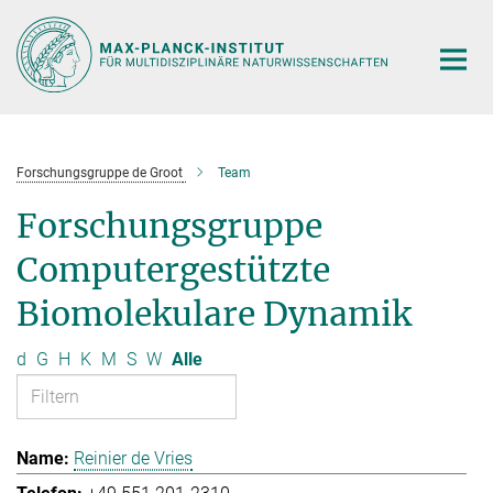
Hauptinhalt
Forschungsgruppe de Groot
Team
Forschungsgruppe
Computergestützte
Biomolekulare Dynamik
d
G
H
K
M
S
W
Alle
Reinier de Vries