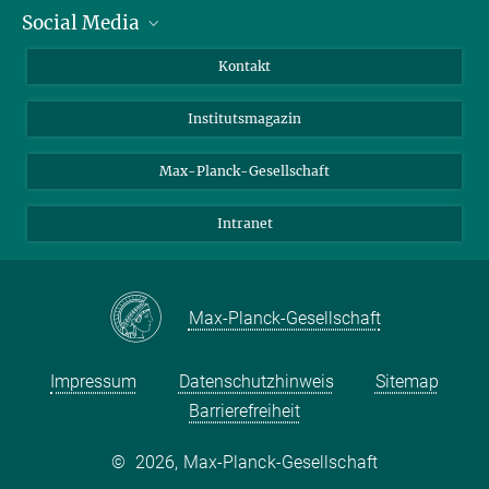
Social Media
Alumni
Bewerber*innen
LinkedIn
Kontakt
Besucher*innen
Bluesky
Institutsmagazin
Fördernde
Facebook
Journalist*innen
TikTok
Max-Planck-Gesellschaft
Schulen
YouTube
Intranet
Studierende
Wissenschaftler*innen
Max-Planck-Gesellschaft
Impressum
Datenschutzhinweis
Sitemap
Barrierefreiheit
©
2026, Max-Planck-Gesellschaft