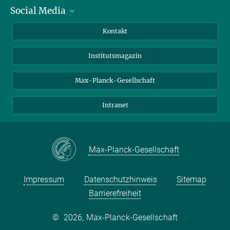
Social Media
Alumni
Bewerber*innen
LinkedIn
Kontakt
Besucher*innen
Bluesky
Institutsmagazin
Fördernde
Facebook
Journalist*innen
TikTok
Max-Planck-Gesellschaft
Schulen
YouTube
Intranet
Studierende
Wissenschaftler*innen
Max-Planck-Gesellschaft
Impressum
Datenschutzhinweis
Sitemap
Barrierefreiheit
©
2026, Max-Planck-Gesellschaft