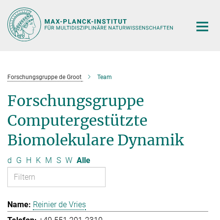
Hauptinhalt
Forschungsgruppe de Groot
Team
Forschungsgruppe
Computergestützte
Biomolekulare Dynamik
d
G
H
K
M
S
W
Alle
Reinier de Vries