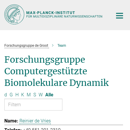
Hauptinhalt
Forschungsgruppe de Groot
Team
Forschungsgruppe
Computergestützte
Biomolekulare Dynamik
d
G
H
K
M
S
W
Alle
Reinier de Vries