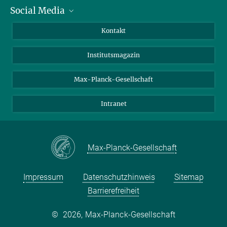
Social Media
Alumni
Bewerber*innen
LinkedIn
Kontakt
Besucher*innen
Bluesky
Institutsmagazin
Fördernde
Facebook
Journalist*innen
TikTok
Max-Planck-Gesellschaft
Schulen
YouTube
Intranet
Studierende
Wissenschaftler*innen
Max-Planck-Gesellschaft
Impressum
Datenschutzhinweis
Sitemap
Barrierefreiheit
©
2026, Max-Planck-Gesellschaft