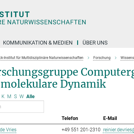
KOMMUNIKATION & MEDIEN
ÜBER UNS
k-Institut für Multidisziplinäre Naturwissenschaften
Forschung
Wissens
rschungsgruppe Computerg
omolekulare Dynamik
K
M
S
W
Alle
Telefon
E-Mail
 de Vries
+49 551 201-2310
reinier.devries