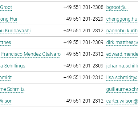
 Groot
+49 551 201-2308
bgroot@...
ong Hui
+49 551 201-2329
chenggong.hui
u Kuribayashi
+49 551 201-2312
naonobu.kurib
tthes
+49 551 201-2309
dirk.matthes@.
 Francisco Mendez Otalvaro
+49 551 201-2312
edward.mende
 Schillings
+49 551 201-2309
johanna.schill
hmidt
+49 551 201-2310
lisa.schmidt@.
ume Schmitz
guillaume.sch
Wilson
+49 551 201-2312
carter.wilson@.