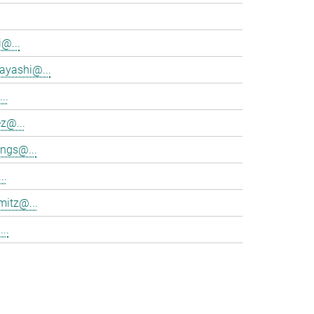
@...
ayashi@...
..
z@...
ings@...
..
mitz@...
..