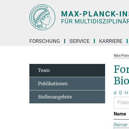
Hauptinhalt
FORSCHUNG
SERVICE
KARRIERE
Max-Planc
Fo
Team
Bi
Publikationen
d
G
H
Stellenangebote
Name
Reinier