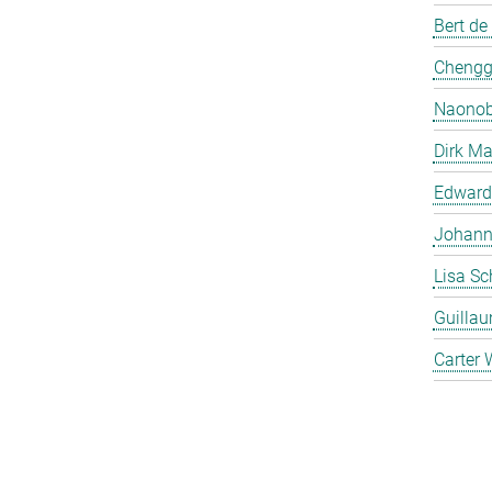
Bert de
Chengg
Naonob
Dirk Ma
Edward
Johanna
Lisa Sc
Guilla
Carter 