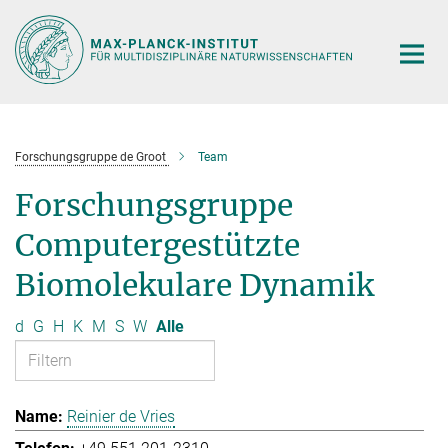
Hauptinhalt
Forschungsgruppe de Groot
Team
Forschungsgruppe
Computergestützte
Biomolekulare Dynamik
d
G
H
K
M
S
W
Alle
Reinier de Vries