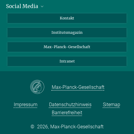
Social Media
Alumni
Bewerber*innen
LinkedIn
Kontakt
Besucher*innen
Bluesky
Institutsmagazin
Fördernde
Facebook
Journalist*innen
TikTok
Max-Planck-Gesellschaft
Schulen
YouTube
Intranet
Studierende
Wissenschaftler*innen
Max-Planck-Gesellschaft
Impressum
Datenschutzhinweis
Sitemap
Barrierefreiheit
©
2026, Max-Planck-Gesellschaft