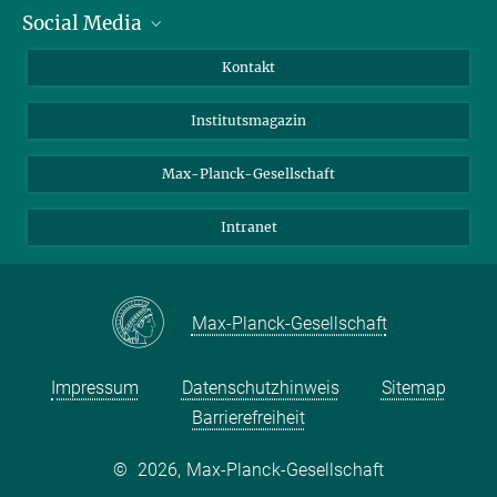
Social Media
Alumni
Bewerber*innen
LinkedIn
Kontakt
Besucher*innen
Bluesky
Institutsmagazin
Fördernde
Facebook
Journalist*innen
TikTok
Max-Planck-Gesellschaft
Schulen
YouTube
Intranet
Studierende
Wissenschaftler*innen
Max-Planck-Gesellschaft
Impressum
Datenschutzhinweis
Sitemap
Barrierefreiheit
©
2026, Max-Planck-Gesellschaft