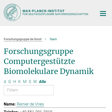
Hauptinhalt
Forschungsgruppe de Groot
Team
Forschungsgruppe
Computergestützte
Biomolekulare Dynamik
d
G
H
K
M
S
W
Alle
Reinier de Vries