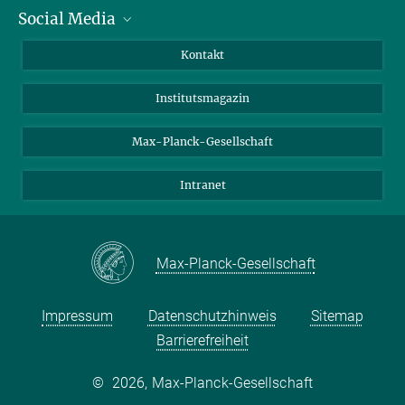
Social Media
Alumni
Bewerber*innen
LinkedIn
Kontakt
Besucher*innen
Bluesky
Institutsmagazin
Fördernde
Facebook
Journalist*innen
TikTok
Max-Planck-Gesellschaft
Schulen
YouTube
Intranet
Studierende
Wissenschaftler*innen
Max-Planck-Gesellschaft
Impressum
Datenschutzhinweis
Sitemap
Barrierefreiheit
©
2026, Max-Planck-Gesellschaft