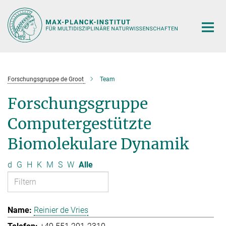
Hauptinhalt
Forschungsgruppe de Groot
Team
Forschungsgruppe
Computergestützte
Biomolekulare Dynamik
d
G
H
K
M
S
W
Alle
Reinier de Vries