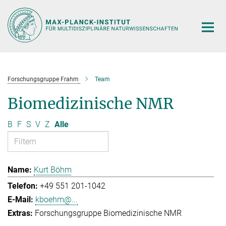
Hauptinhalt
Forschungsgruppe Frahm
Team
Biomedizinische NMR
B
F
S
V
Z
Alle
Kurt Böhm
+49 551 201-1042
kboehm@...
Forschungsgruppe Biomedizinische NMR