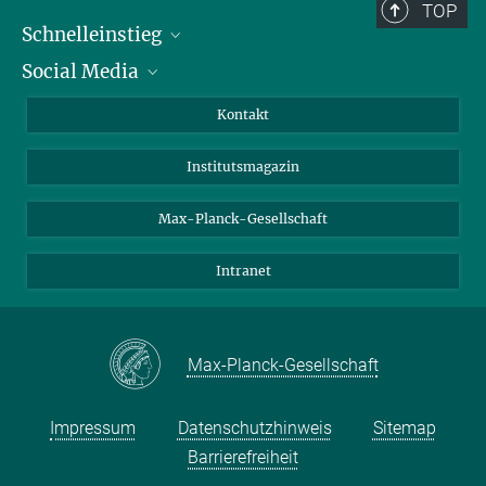
TOP
Schnelleinstieg
Social Media
Alumni
Bewerber*innen
LinkedIn
Kontakt
Besucher*innen
Bluesky
Institutsmagazin
Fördernde
Facebook
Journalist*innen
TikTok
Max-Planck-Gesellschaft
Schulen
YouTube
Intranet
Studierende
Wissenschaftler*innen
Max-Planck-Gesellschaft
Impressum
Datenschutzhinweis
Sitemap
Barrierefreiheit