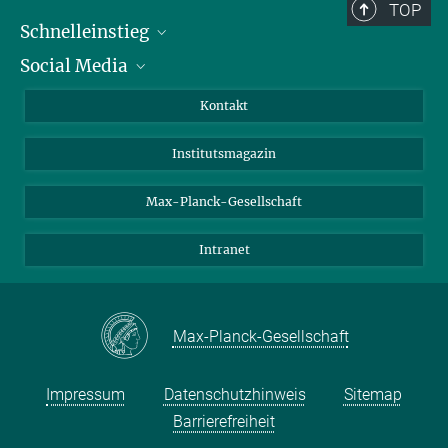
TOP
Schnelleinstieg
Social Media
Alumni
Bewerber*innen
LinkedIn
Kontakt
Besucher*innen
Bluesky
Institutsmagazin
Fördernde
Facebook
Journalist*innen
TikTok
Max-Planck-Gesellschaft
Schulen
YouTube
Intranet
Studierende
Wissenschaftler*innen
Max-Planck-Gesellschaft
Impressum
Datenschutzhinweis
Sitemap
Barrierefreiheit