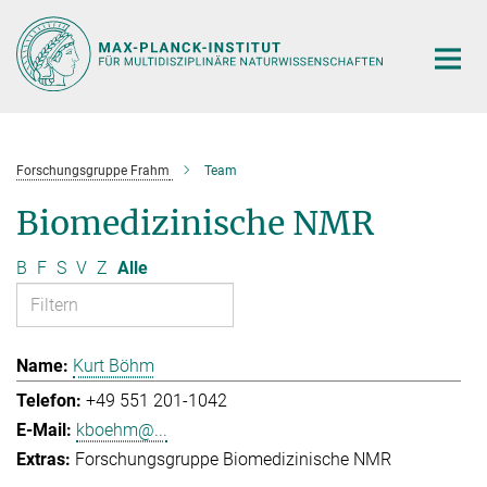
Hauptinhalt
Forschungsgruppe Frahm
Team
Biomedizinische NMR
B
F
S
V
Z
Alle
Kurt Böhm
+49 551 201-1042
kboehm@...
Forschungsgruppe Biomedizinische NMR