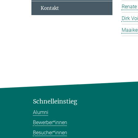
Renate
Kontakt
Dirk Voi
Maaike
Schnelleinstieg
Alumni
Bewerber*innen
Besucher*innen