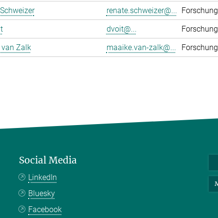
 Schweizer
renate.schweizer@...
Forschung
t
dvoit@...
Forschung
 van Zalk
maaike.van-zalk@...
Forschung
Social Media
LinkedIn
M
Bluesky
Facebook