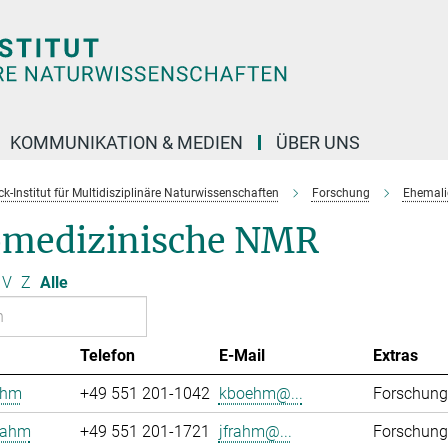
KOMMUNIKATION & MEDIEN
ÜBER UNS
k-Institut für Multidisziplinäre Naturwissenschaften
Forschung
Ehemali
omedizinische NMR
V
Z
Alle
Telefon
E-Mail
Extras
öhm
+49 551 201-1042
kboehm@...
Forschung
rahm
+49 551 201-1721
jfrahm@...
Forschung