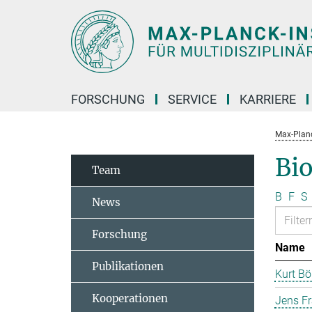
Hauptinhalt
FORSCHUNG
SERVICE
KARRIERE
Max-Planc
Bi
Team
B
F
S
News
Forschung
Name
Publikationen
Kurt B
Kooperationen
Jens F