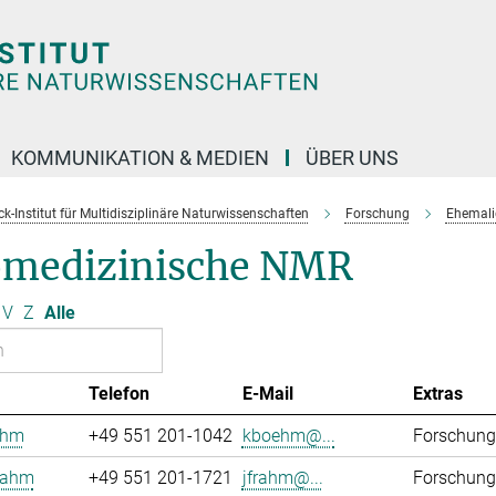
KOMMUNIKATION & MEDIEN
ÜBER UNS
k-Institut für Multidisziplinäre Naturwissenschaften
Forschung
Ehemali
omedizinische NMR
V
Z
Alle
Telefon
E-Mail
Extras
öhm
+49 551 201-1042
kboehm@...
Forschung
rahm
+49 551 201-1721
jfrahm@...
Forschung