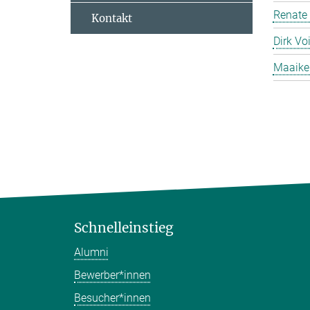
Renate
Kontakt
Dirk Voi
Maaike
Schnelleinstieg
Alumni
Bewerber*innen
Besucher*innen