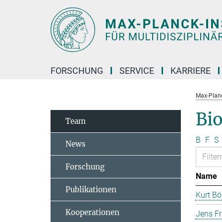
Hauptinhalt
FORSCHUNG
SERVICE
KARRIERE
Max-Planc
Bi
Team
B
F
S
News
Forschung
Name
Publikationen
Kurt B
Kooperationen
Jens F