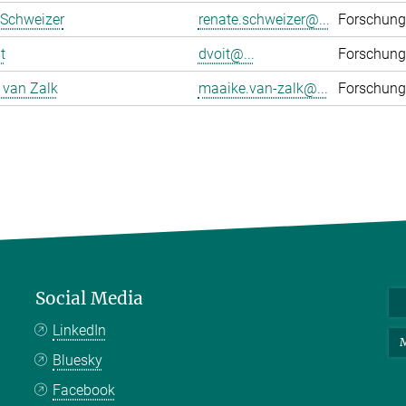
 Schweizer
renate.schweizer@...
Forschung
t
dvoit@...
Forschung
 van Zalk
maaike.van-zalk@...
Forschung
Social Media
LinkedIn
M
Bluesky
Facebook