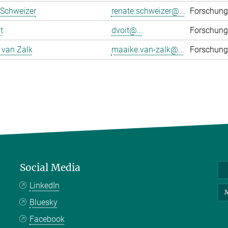
 Schweizer
renate.schweizer@...
Forschung
t
dvoit@...
Forschung
 van Zalk
maaike.van-zalk@...
Forschung
Social Media
LinkedIn
M
Bluesky
Facebook