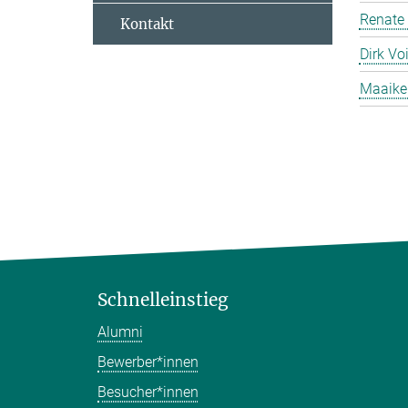
Renate
Kontakt
Dirk Voi
Maaike
Schnelleinstieg
Alumni
Bewerber*innen
Besucher*innen