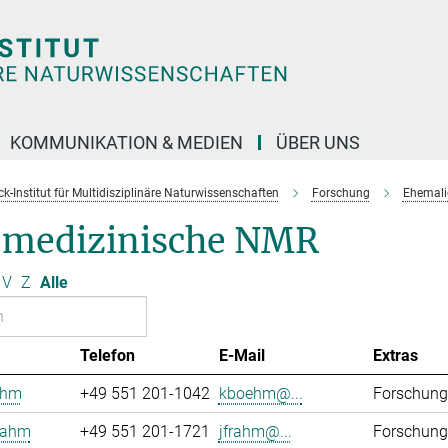
KOMMUNIKATION & MEDIEN
ÜBER UNS
k-Institut für Multidisziplinäre Naturwissenschaften
Forschung
Ehemali
omedizinische NMR
V
Z
Alle
Telefon
E-Mail
Extras
öhm
+49 551 201-1042
kboehm@...
Forschung
rahm
+49 551 201-1721
jfrahm@...
Forschung