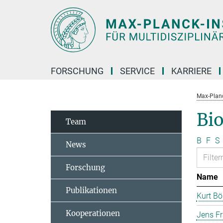
Hauptinhalt
FORSCHUNG
SERVICE
KARRIERE
Max-Planc
Bi
Team
B
F
S
News
Forschung
Name
Publikationen
Kurt B
Kooperationen
Jens F