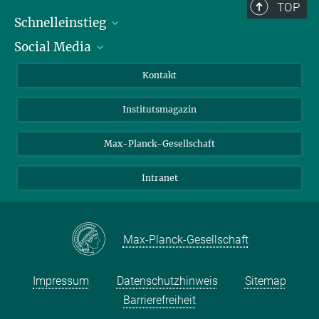
TOP
Schnelleinstieg
Social Media
Alumni
Bewerber*innen
LinkedIn
Kontakt
Besucher*innen
Bluesky
Institutsmagazin
Fördernde
Facebook
Journalist*innen
TikTok
Max-Planck-Gesellschaft
Schulen
YouTube
Intranet
Studierende
Wissenschaftler*innen
Max-Planck-Gesellschaft
Impressum
Datenschutzhinweis
Sitemap
Barrierefreiheit