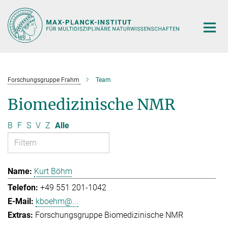
Hauptinhalt
Forschungsgruppe Frahm
Team
Biomedizinische NMR
B
F
S
V
Z
Alle
Kurt Böhm
+49 551 201-1042
kboehm@...
Forschungsgruppe Biomedizinische NMR