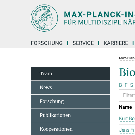
Hauptinhalt
FORSCHUNG
SERVICE
KARRIERE
Max-Planc
Bi
Team
B
F
S
News
Forschung
Name
Publikationen
Kurt B
Kooperationen
Jens F