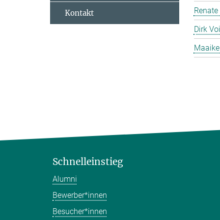
Renate
Kontakt
Dirk Voi
Maaike
Schnelleinstieg
Alumni
Bewerber*innen
Besucher*innen