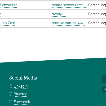
 Schweizer
renate.schweizer@...
Forschung
t
dvoit@...
Forschung
 van Zalk
maaike.van-zalk@...
Forschung
Social Media
LinkedIn
M
Bluesky
Facebook