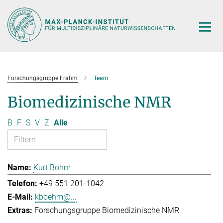
Hauptinhalt
Forschungsgruppe Frahm
Team
Biomedizinische NMR
B
F
S
V
Z
Alle
Kurt Böhm
+49 551 201-1042
kboehm@...
Forschungsgruppe Biomedizinische NMR