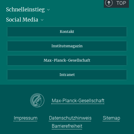
TOP
Schnelleinstieg
Social Media
Alumni
Bewerber*innen
LinkedIn
Kontakt
Besucher*innen
Bluesky
Institutsmagazin
Fördernde
Facebook
Journalist*innen
TikTok
Max-Planck-Gesellschaft
Schulen
YouTube
Intranet
Studierende
Wissenschaftler*innen
Max-Planck-Gesellschaft
Impressum
Datenschutzhinweis
Sitemap
Barrierefreiheit