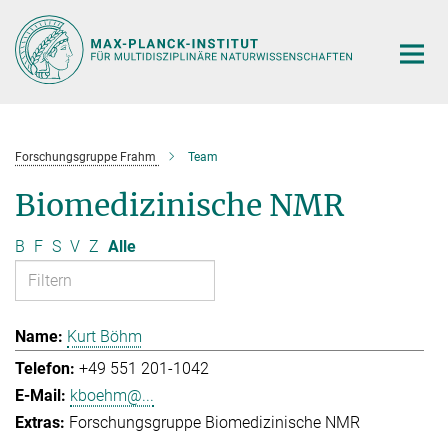
Hauptinhalt
Forschungsgruppe Frahm
Team
Biomedizinische NMR
B
F
S
V
Z
Alle
Kurt Böhm
+49 551 201-1042
kboehm@...
Forschungsgruppe Biomedizinische NMR