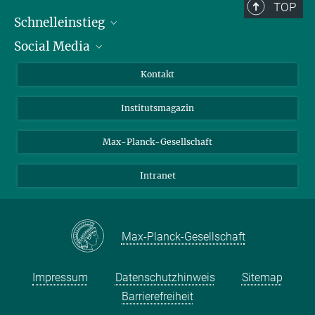
TOP
Schnelleinstieg
Social Media
Alumni
Bewerber*innen
LinkedIn
Kontakt
Besucher*innen
Bluesky
Institutsmagazin
Fördernde
Facebook
Journalist*innen
TikTok
Max-Planck-Gesellschaft
Schulen
YouTube
Intranet
Studierende
Wissenschaftler*innen
Max-Planck-Gesellschaft
Impressum
Datenschutzhinweis
Sitemap
Barrierefreiheit