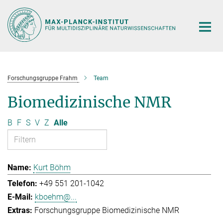
Hauptinhalt
Forschungsgruppe Frahm
Team
Biomedizinische NMR
B
F
S
V
Z
Alle
Kurt Böhm
+49 551 201-1042
kboehm@...
Forschungsgruppe Biomedizinische NMR