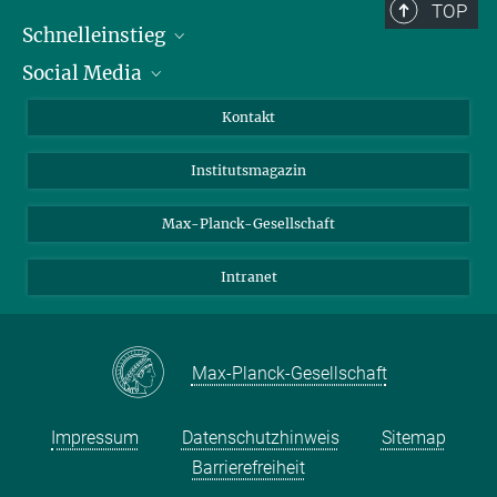
TOP
Schnelleinstieg
Social Media
Alumni
Bewerber*innen
LinkedIn
Kontakt
Besucher*innen
Bluesky
Institutsmagazin
Fördernde
Facebook
Journalist*innen
TikTok
Max-Planck-Gesellschaft
Schulen
YouTube
Intranet
Studierende
Wissenschaftler*innen
Max-Planck-Gesellschaft
Impressum
Datenschutzhinweis
Sitemap
Barrierefreiheit