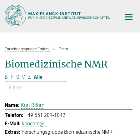
Hauptinhalt
Forschungsgruppe Frahm
Team
Biomedizinische NMR
B
F
S
V
Z
Alle
Kurt Böhm
+49 551 201-1042
kboehm@...
Forschungsgruppe Biomedizinische NMR