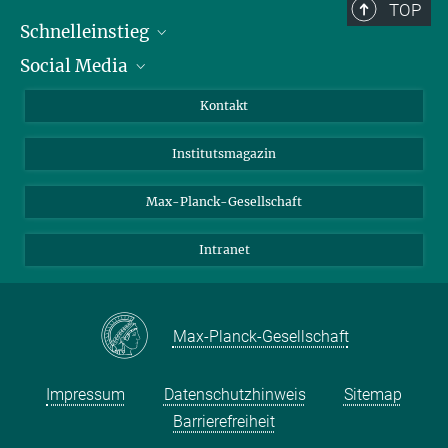
TOP
Schnelleinstieg
Social Media
Alumni
Bewerber*innen
LinkedIn
Kontakt
Besucher*innen
Bluesky
Institutsmagazin
Fördernde
Facebook
Journalist*innen
TikTok
Max-Planck-Gesellschaft
Schulen
YouTube
Intranet
Studierende
Wissenschaftler*innen
Max-Planck-Gesellschaft
Impressum
Datenschutzhinweis
Sitemap
Barrierefreiheit