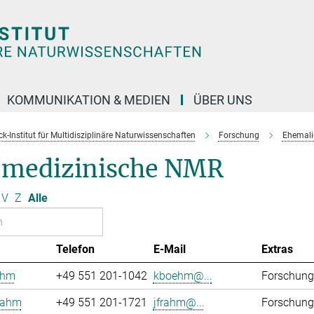
KOMMUNIKATION & MEDIEN
ÜBER UNS
k-Institut für Multidisziplinäre Naturwissenschaften
Forschung
Ehemali
omedizinische NMR
V
Z
Alle
Telefon
E-Mail
Extras
öhm
+49 551 201-1042
kboehm@...
Forschung
rahm
+49 551 201-1721
jfrahm@...
Forschung