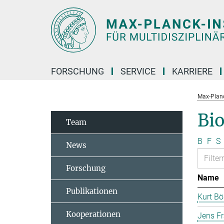
Hauptinhalt
FORSCHUNG
SERVICE
KARRIERE
Max-Planc
Bi
Team
B
F
S
News
Forschung
Name
Publikationen
Kurt B
Kooperationen
Jens F