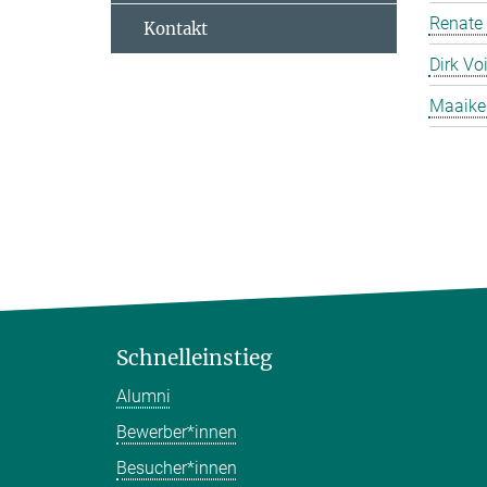
Renate
Kontakt
Dirk Voi
Maaike
Schnelleinstieg
Alumni
Bewerber*innen
Besucher*innen