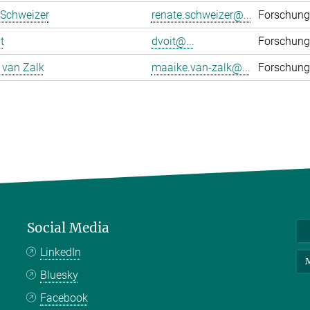
 Schweizer
renate.schweizer@...
Forschung
t
dvoit@...
Forschung
 van Zalk
maaike.van-zalk@...
Forschung
Social Media
LinkedIn
M
Bluesky
Facebook