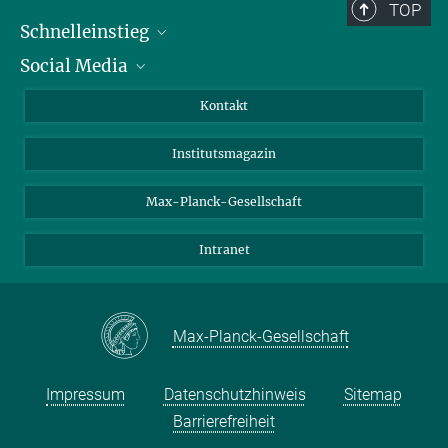
TOP
Schnelleinstieg
Social Media
Alumni
Bewerber*innen
LinkedIn
Kontakt
Besucher*innen
Bluesky
Institutsmagazin
Fördernde
Facebook
Journalist*innen
TikTok
Max-Planck-Gesellschaft
Schulen
YouTube
Intranet
Studierende
Wissenschaftler*innen
Max-Planck-Gesellschaft
Impressum
Datenschutzhinweis
Sitemap
Barrierefreiheit