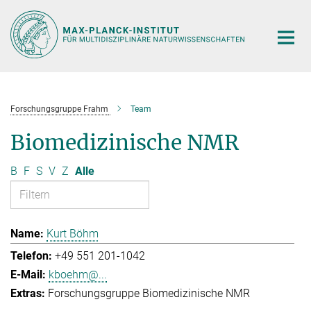
Hauptinhalt
Forschungsgruppe Frahm
Team
Biomedizinische NMR
B
F
S
V
Z
Alle
Kurt Böhm
+49 551 201-1042
kboehm@...
Forschungsgruppe Biomedizinische NMR