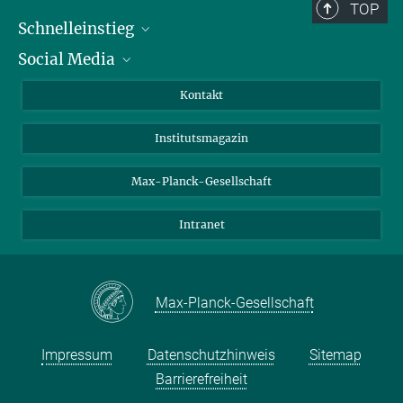
TOP
Schnelleinstieg
Social Media
Alumni
Bewerber*innen
LinkedIn
Kontakt
Besucher*innen
Bluesky
Institutsmagazin
Fördernde
Facebook
Journalist*innen
TikTok
Max-Planck-Gesellschaft
Schulen
YouTube
Intranet
Studierende
Wissenschaftler*innen
Max-Planck-Gesellschaft
Impressum
Datenschutzhinweis
Sitemap
Barrierefreiheit