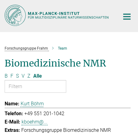
Hauptinhalt
Forschungsgruppe Frahm
Team
Biomedizinische NMR
B
F
S
V
Z
Alle
Kurt Böhm
+49 551 201-1042
kboehm@...
Forschungsgruppe Biomedizinische NMR