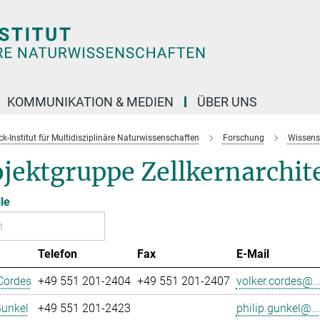
KOMMUNIKATION & MEDIEN
ÜBER UNS
k-Institut für Multidisziplinäre Naturwissenschaften
Forschung
Wissens
jektgruppe Zellkernarchit
le
Telefon
Fax
E-Mail
Cordes
+49 551 201-2404
+49 551 201-2407
volker.cordes@..
Gunkel
+49 551 201-2423
philip.gunkel@...