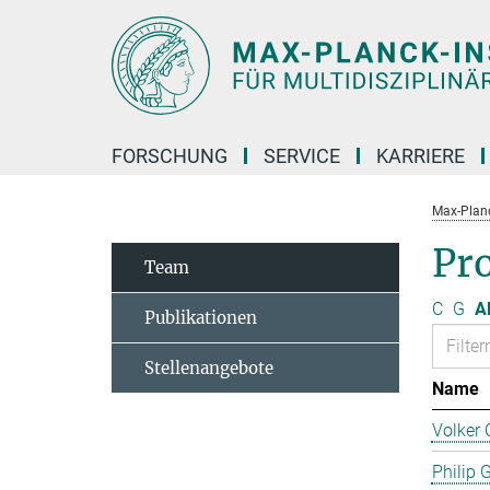
Hauptinhalt
FORSCHUNG
SERVICE
KARRIERE
Max-Planc
Pro
Team
C
G
Al
Publikationen
Stellenangebote
Name
Volker 
Philip 