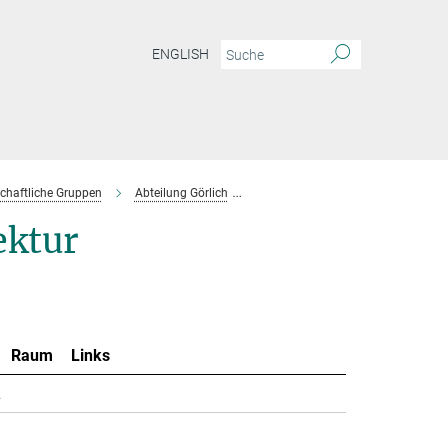
ENGLISH
chaftliche Gruppen
Abteilung Görlich
Projektgruppe Cordes
Mitarbe
ektur
Raum
Links
.