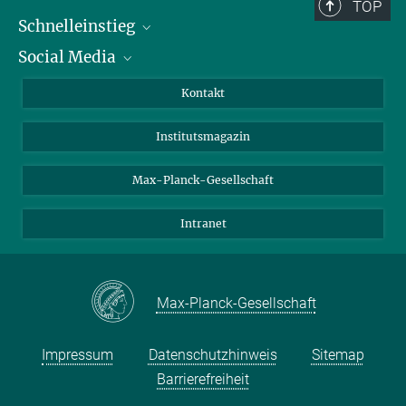
TOP
Schnelleinstieg
Social Media
Alumni
Bewerber*innen
LinkedIn
Kontakt
Besucher*innen
Bluesky
Institutsmagazin
Fördernde
Facebook
Journalist*innen
TikTok
Max-Planck-Gesellschaft
Schulen
YouTube
Intranet
Studierende
Wissenschaftler*innen
Max-Planck-Gesellschaft
Impressum
Datenschutzhinweis
Sitemap
Barrierefreiheit