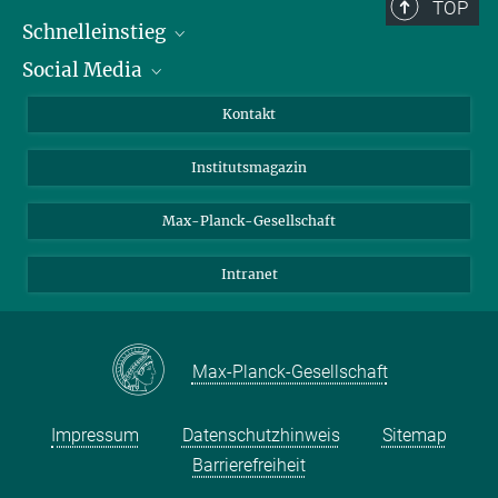
TOP
Schnelleinstieg
Social Media
Alumni
Bewerber*innen
LinkedIn
Kontakt
Besucher*innen
Bluesky
Institutsmagazin
Fördernde
Facebook
Journalist*innen
TikTok
Max-Planck-Gesellschaft
Schulen
YouTube
Intranet
Studierende
Wissenschaftler*innen
Max-Planck-Gesellschaft
Impressum
Datenschutzhinweis
Sitemap
Barrierefreiheit