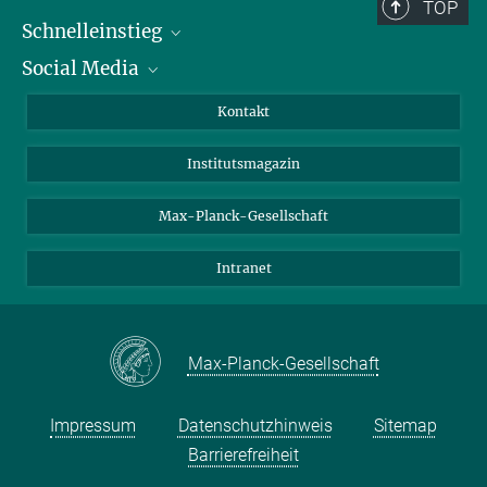
TOP
Schnelleinstieg
Social Media
Alumni
Bewerber*innen
LinkedIn
Kontakt
Besucher*innen
Bluesky
Institutsmagazin
Fördernde
Facebook
Journalist*innen
TikTok
Max-Planck-Gesellschaft
Schulen
YouTube
Intranet
Studierende
Wissenschaftler*innen
Max-Planck-Gesellschaft
Impressum
Datenschutzhinweis
Sitemap
Barrierefreiheit