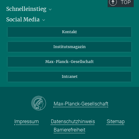
TOP
Schnelleinstieg
Social Media
Alumni
Bewerber*innen
LinkedIn
Kontakt
Besucher*innen
Bluesky
Institutsmagazin
Fördernde
Facebook
Journalist*innen
TikTok
Max-Planck-Gesellschaft
Schulen
YouTube
Intranet
Studierende
Wissenschaftler*innen
Max-Planck-Gesellschaft
Impressum
Datenschutzhinweis
Sitemap
Barrierefreiheit