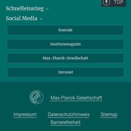
TOP
Schnelleinstieg
Social Media
Alumni
Bewerber*innen
LinkedIn
Kontakt
Besucher*innen
Bluesky
Institutsmagazin
Fördernde
Facebook
Journalist*innen
TikTok
Max-Planck-Gesellschaft
Schulen
YouTube
Intranet
Studierende
Wissenschaftler*innen
Max-Planck-Gesellschaft
Impressum
Datenschutzhinweis
Sitemap
Barrierefreiheit