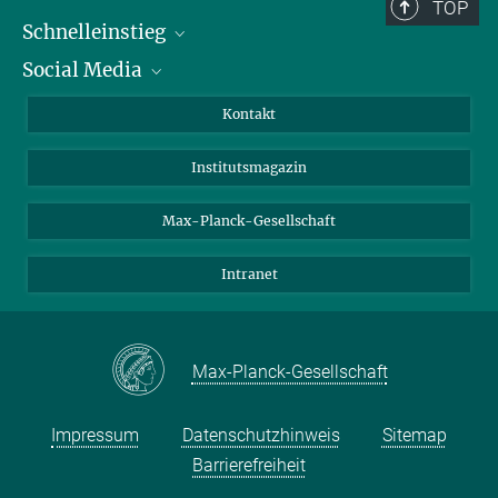
TOP
Schnelleinstieg
Social Media
Alumni
Bewerber*innen
LinkedIn
Kontakt
Besucher*innen
Bluesky
Institutsmagazin
Fördernde
Facebook
Journalist*innen
TikTok
Max-Planck-Gesellschaft
Schulen
YouTube
Intranet
Studierende
Wissenschaftler*innen
Max-Planck-Gesellschaft
Impressum
Datenschutzhinweis
Sitemap
Barrierefreiheit