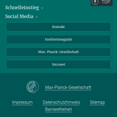
TOP
Schnelleinstieg
Social Media
Alumni
Bewerber*innen
LinkedIn
Kontakt
Besucher*innen
Bluesky
Institutsmagazin
Fördernde
Facebook
Journalist*innen
TikTok
Max-Planck-Gesellschaft
Schulen
YouTube
Intranet
Studierende
Wissenschaftler*innen
Max-Planck-Gesellschaft
Impressum
Datenschutzhinweis
Sitemap
Barrierefreiheit