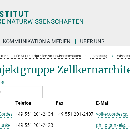
KOMMUNIKATION & MEDIEN
ÜBER UNS
k-Institut für Multidisziplinäre Naturwissenschaften
Forschung
Wissens
jektgruppe Zellkernarchit
le
Telefon
Fax
E-Mail
Cordes
+49 551 201-2404
+49 551 201-2407
volker.cordes@..
Gunkel
+49 551 201-2423
philip.gunkel@...