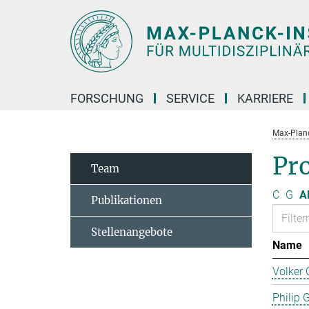
Hauptinhalt
FORSCHUNG
SERVICE
KARRIERE
Max-Planc
Pro
Team
C
G
Al
Publikationen
Stellenangebote
Name
Volker 
Philip 