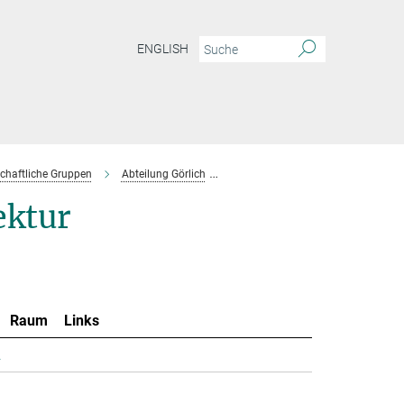
ENGLISH
chaftliche Gruppen
Abteilung Görlich
Projektgruppe Cordes
Mitarbe
ektur
Raum
Links
.