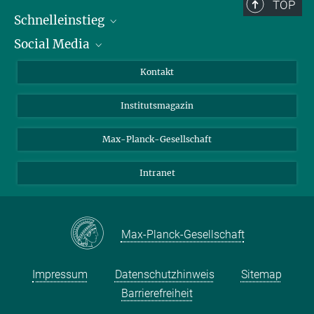
TOP
Schnelleinstieg
Social Media
Alumni
Bewerber*innen
LinkedIn
Kontakt
Besucher*innen
Bluesky
Institutsmagazin
Fördernde
Facebook
Journalist*innen
TikTok
Max-Planck-Gesellschaft
Schulen
YouTube
Intranet
Studierende
Wissenschaftler*innen
Max-Planck-Gesellschaft
Impressum
Datenschutzhinweis
Sitemap
Barrierefreiheit