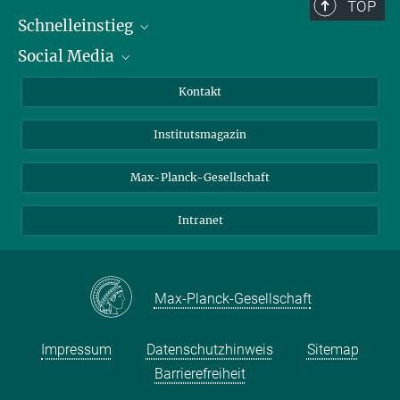
TOP
Schnelleinstieg
Social Media
Alumni
Bewerber*innen
LinkedIn
Kontakt
Besucher*innen
Bluesky
Institutsmagazin
Fördernde
Facebook
Journalist*innen
TikTok
Max-Planck-Gesellschaft
Schulen
YouTube
Intranet
Studierende
Wissenschaftler*innen
Max-Planck-Gesellschaft
Impressum
Datenschutzhinweis
Sitemap
Barrierefreiheit