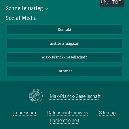
TOP
Schnelleinstieg
Social Media
Alumni
Bewerber*innen
LinkedIn
Kontakt
Besucher*innen
Bluesky
Institutsmagazin
Fördernde
Facebook
Journalist*innen
TikTok
Max-Planck-Gesellschaft
Schulen
YouTube
Intranet
Studierende
Wissenschaftler*innen
Max-Planck-Gesellschaft
Impressum
Datenschutzhinweis
Sitemap
Barrierefreiheit