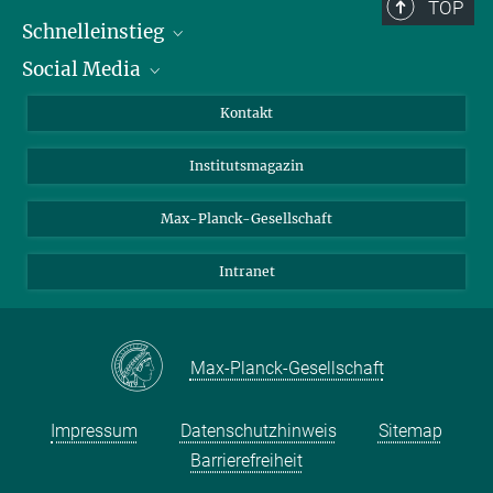
TOP
Schnelleinstieg
Social Media
Alumni
Bewerber*innen
LinkedIn
Kontakt
Besucher*innen
Bluesky
Institutsmagazin
Fördernde
Facebook
Journalist*innen
TikTok
Max-Planck-Gesellschaft
Schulen
YouTube
Intranet
Studierende
Wissenschaftler*innen
Max-Planck-Gesellschaft
Impressum
Datenschutzhinweis
Sitemap
Barrierefreiheit