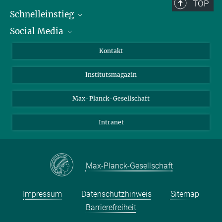
TOP
Schnelleinstieg
Social Media
Alumni
Bewerber*innen
LinkedIn
Kontakt
Besucher*innen
Bluesky
Institutsmagazin
Fördernde
Facebook
Journalist*innen
TikTok
Max-Planck-Gesellschaft
Schulen
YouTube
Intranet
Studierende
Wissenschaftler*innen
Max-Planck-Gesellschaft
Impressum
Datenschutzhinweis
Sitemap
Barrierefreiheit