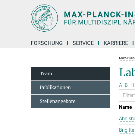
Hauptinhalt
FORSCHUNG
SERVICE
KARRIERE
Max-Planc
Lab
Team
A
B
H
Publikationen
Stellenangebote
Name
Abhish
Brigitt