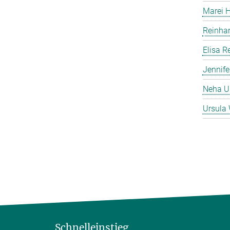
Marei 
Reinha
Elisa 
Jennife
Neha 
Ursula 
Schnelleinstieg