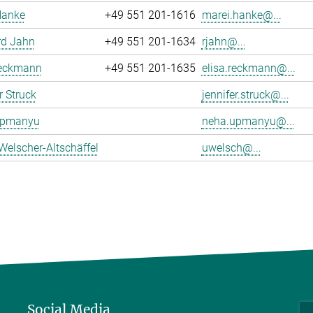
Hanke
+49 551 201-1616
marei.hanke@...
rd Jahn
+49 551 201-1634
rjahn@...
Reckmann
+49 551 201-1635
elisa.reckmann@...
r Struck
jennifer.struck@...
Upmanyu
neha.upmanyu@...
Welscher-Altschäffel
uwelsch@...
Social Media