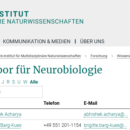
KOMMUNIKATION & MEDIEN
ÜBER UNS
k-Institut für Multidisziplinäre Naturwissenschaften
Forschung
Wissens
or für Neurobiologie
J
R
S
U
W
Alle
Telefon
E-Mail
ek Acharya
abhishek.acharya@...
e Barg-Kues
+49 551 201-1154
brigitte.barg-kues@...