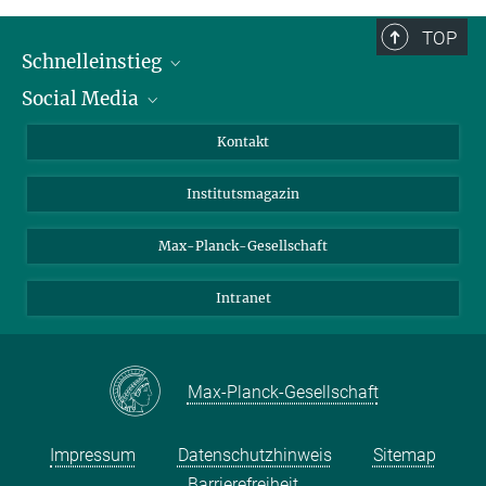
TOP
Schnelleinstieg
Social Media
Alumni
Bewerber*innen
LinkedIn
Kontakt
Besucher*innen
Bluesky
Institutsmagazin
Fördernde
Facebook
Journalist*innen
TikTok
Max-Planck-Gesellschaft
Schulen
YouTube
Intranet
Studierende
Wissenschaftler*innen
Max-Planck-Gesellschaft
Impressum
Datenschutzhinweis
Sitemap
Barrierefreiheit