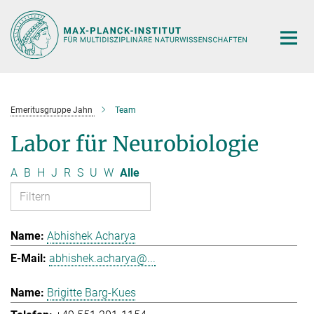
Hauptinhalt
Emeritusgruppe Jahn
Team
Labor für Neurobiologie
A
B
H
J
R
S
U
W
Alle
Abhishek Acharya
abhishek.acharya@...
Brigitte Barg-Kues