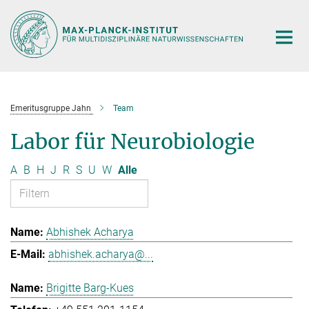
Hauptinhalt
Emeritusgruppe Jahn
Team
Labor für Neurobiologie
A
B
H
J
R
S
U
W
Alle
Abhishek Acharya
abhishek.acharya@...
Brigitte Barg-Kues