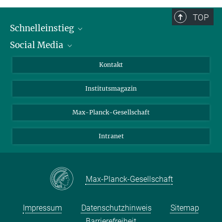
TOP
Schnelleinstieg
Social Media
Alumni
Bewerber*innen
LinkedIn
Kontakt
Besucher*innen
Bluesky
Institutsmagazin
Fördernde
Facebook
Journalist*innen
TikTok
Max-Planck-Gesellschaft
Schulen
YouTube
Intranet
Studierende
Wissenschaftler*innen
Max-Planck-Gesellschaft
Impressum
Datenschutzhinweis
Sitemap
Barrierefreiheit