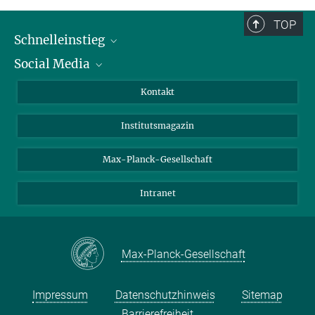
TOP
Schnelleinstieg
Social Media
Alumni
Bewerber*innen
LinkedIn
Kontakt
Besucher*innen
Bluesky
Institutsmagazin
Fördernde
Facebook
Journalist*innen
TikTok
Max-Planck-Gesellschaft
Schulen
YouTube
Intranet
Studierende
Wissenschaftler*innen
Max-Planck-Gesellschaft
Impressum
Datenschutzhinweis
Sitemap
Barrierefreiheit