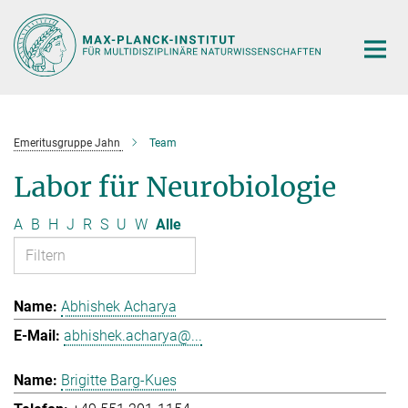
Hauptinhalt
Emeritusgruppe Jahn
Team
Labor für Neurobiologie
A
B
H
J
R
S
U
W
Alle
Abhishek Acharya
abhishek.acharya@...
Brigitte Barg-Kues