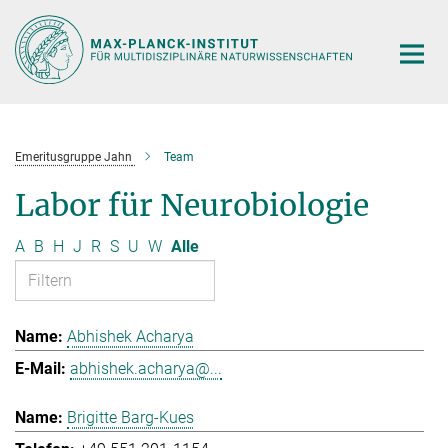
Hauptinhalt
Emeritusgruppe Jahn
Team
Labor für Neurobiologie
A
B
H
J
R
S
U
W
Alle
Abhishek Acharya
abhishek.acharya@...
Brigitte Barg-Kues