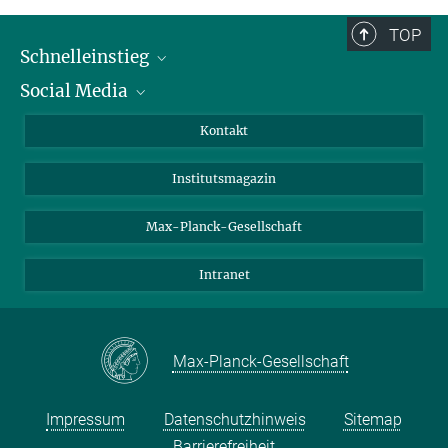
TOP
Schnelleinstieg
Social Media
Alumni
Bewerber*innen
LinkedIn
Kontakt
Besucher*innen
Bluesky
Institutsmagazin
Fördernde
Facebook
Journalist*innen
TikTok
Max-Planck-Gesellschaft
Schulen
YouTube
Intranet
Studierende
Wissenschaftler*innen
Max-Planck-Gesellschaft
Impressum
Datenschutzhinweis
Sitemap
Barrierefreiheit