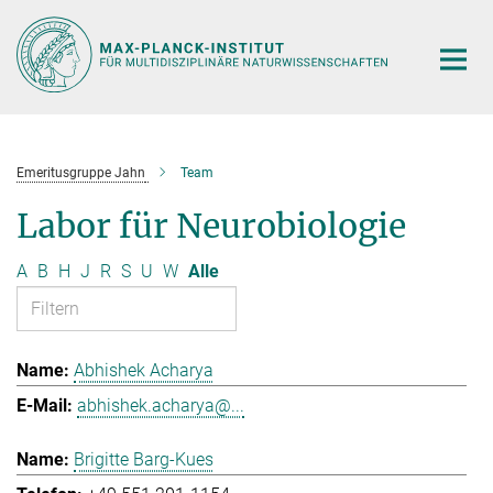
Hauptinhalt
Emeritusgruppe Jahn
Team
Labor für Neurobiologie
A
B
H
J
R
S
U
W
Alle
Abhishek Acharya
abhishek.acharya@...
Brigitte Barg-Kues