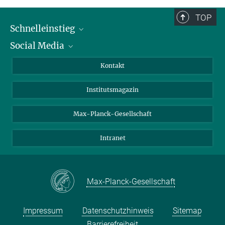
TOP
Schnelleinstieg
Social Media
Alumni
Bewerber*innen
LinkedIn
Kontakt
Besucher*innen
Bluesky
Institutsmagazin
Fördernde
Facebook
Journalist*innen
TikTok
Max-Planck-Gesellschaft
Schulen
YouTube
Intranet
Studierende
Wissenschaftler*innen
Max-Planck-Gesellschaft
Impressum
Datenschutzhinweis
Sitemap
Barrierefreiheit