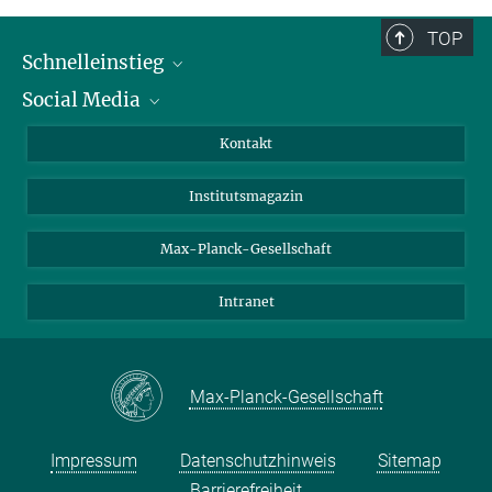
TOP
Schnelleinstieg
Social Media
Alumni
Bewerber*innen
LinkedIn
Kontakt
Besucher*innen
Bluesky
Institutsmagazin
Fördernde
Facebook
Journalist*innen
TikTok
Max-Planck-Gesellschaft
Schulen
YouTube
Intranet
Studierende
Wissenschaftler*innen
Max-Planck-Gesellschaft
Impressum
Datenschutzhinweis
Sitemap
Barrierefreiheit