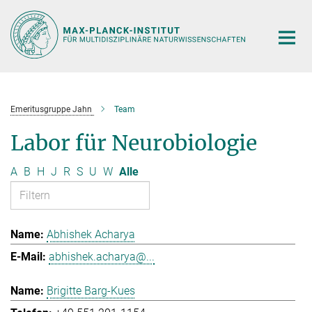
Hauptinhalt
Emeritusgruppe Jahn
Team
Labor für Neurobiologie
A
B
H
J
R
S
U
W
Alle
Abhishek Acharya
abhishek.acharya@...
Brigitte Barg-Kues