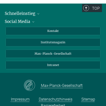
TOP
Schnelleinstieg
Social Media
Alumni
Bewerber*innen
LinkedIn
Kontakt
Besucher*innen
Bluesky
Institutsmagazin
Fördernde
Facebook
Journalist*innen
TikTok
Max-Planck-Gesellschaft
Schulen
YouTube
Intranet
Studierende
Wissenschaftler*innen
Max-Planck-Gesellschaft
Impressum
Datenschutzhinweis
Sitemap
Barrierefreiheit