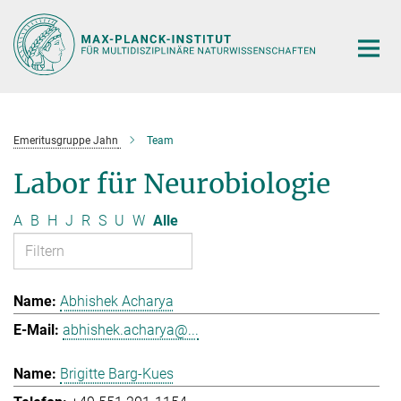
Hauptinhalt
Emeritusgruppe Jahn
Team
Labor für Neurobiologie
A
B
H
J
R
S
U
W
Alle
Abhishek Acharya
abhishek.acharya@...
Brigitte Barg-Kues