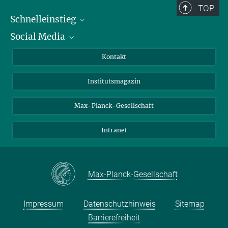
TOP
Schnelleinstieg
Social Media
Alumni
Bewerber*innen
LinkedIn
Kontakt
Besucher*innen
Bluesky
Institutsmagazin
Fördernde
Facebook
Journalist*innen
TikTok
Max-Planck-Gesellschaft
Schulen
YouTube
Intranet
Studierende
Wissenschaftler*innen
Max-Planck-Gesellschaft
Impressum
Datenschutzhinweis
Sitemap
Barrierefreiheit