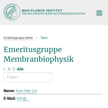
Hauptinhalt
Emeritusgruppe Neher
Team
Emeritusgruppe
Membranbiophysik
L
N
S
Alle
Kun-Han Lin
klin@...