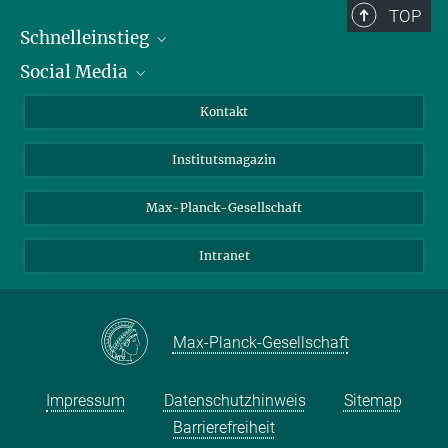
TOP
Schnelleinstieg
Social Media
Alumni
Bewerber*innen
LinkedIn
Kontakt
Besucher*innen
Bluesky
Institutsmagazin
Fördernde
Facebook
Journalist*innen
TikTok
Max-Planck-Gesellschaft
Schulen
YouTube
Intranet
Studierende
Wissenschaftler*innen
Max-Planck-Gesellschaft
Impressum
Datenschutzhinweis
Sitemap
Barrierefreiheit