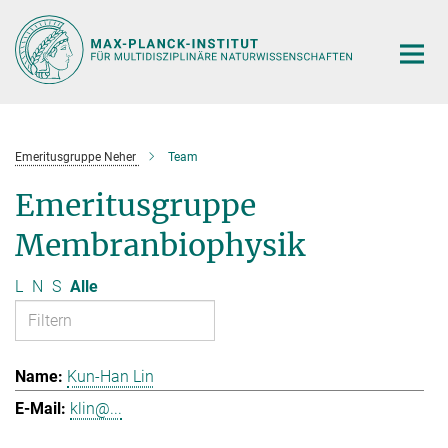
Hauptinhalt
Emeritusgruppe Neher
Team
Emeritusgruppe
Membranbiophysik
L
N
S
Alle
Kun-Han Lin
klin@...